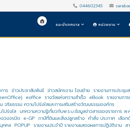
044602345
saraba
แนะนำเทศบาล
หน่วยงาน
งการ
ข่าวประชาสัมพันธ์
ข่าวสมัครงาน โอนย้าย
รายงานการประชุม
reenOffice)
eoffice
รางวัลแห่งความสำเร็จ
eBook
รายงานการปร
ม จริยธรรม ความโปร่งใสและการเสริมสร้างวัฒนธรรมองค์กร
โปร่งใส
บทความความรู้เกี่ยวกับพ.ร.บ.ข้อมูลข่าวสารของราชการ พ
องวงจรปิด
e-GP
ภาษีที่ดินและสิ่งปลูกสร้าง
คำสั่ง ประกาศ
เลือกต
บุคคล
POPUP
รายงานประจำปี รายงานแสดงผลการปฏิบัติงาน
สา