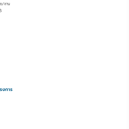
าย/งาน
8
ครงการ