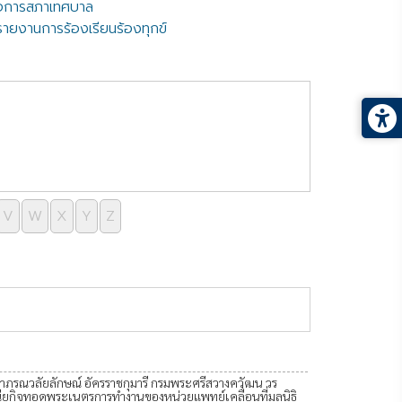
ิจการสภาเทศบาล
รายงานการร้องเรียนร้องทุกข์
V
W
X
Y
Z
หน้าที่ 41 จาก 82
ฬาภรณวลัยลักษณ์ อัครราชกุมารี กรมพระศรีสวางควัฒน วร
ณียกิจทอดพระเนตรการทำงานของหน่วยแพทย์เคลื่อนที่มูลนิธิ