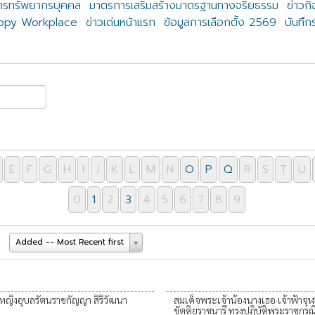
ารทรัพยากรบุคคล
มาตรการเสริมสร้างมาตรฐานทางจริยธรรม
ข่าวก
appy Workplace
ข่าวเด่นหน้าแรก
ข้อมูลการเลือกตั้ง 2569
บันทึก
E
F
G
H
I
J
K
L
M
N
O
P
Q
R
S
T
U
0
1
2
3
4
5
6
7
8
9
Added -- Most Recent first
มหญิงอุบลรัตนราชกัญญา สิริวัฒนา
สมเด็จพระเจ้าน้องนางเธอ เจ้าฟ้าจุ
ขัตติยราชนารี ทรงปฎิบัติพระราชกร