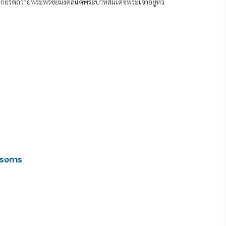
เกียรติถวายพระพรชัยมงคลแด่พระบาทสมเด็จพระเจ้าอยู่หัว
ครงการ