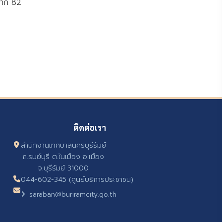
 จาก 82
ติดต่อเรา
สำนักงานเทศบาลนครบุรีรัมย์
ถ.รมย์บุรี ต.ในเมือง อ.เมือง
จ.บุรีรัมย์ 31000
044-602-345 (ศูนย์บริการประชาชน)
saraban@buriramcity.go.th