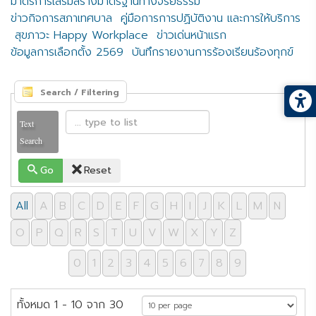
มาตรการเสริมสร้างมาตรฐานทางจริยธรรม
ข่าวกิจการสภาเทศบาล
คู่มือการการปฏิบัติงาน และการให้บริการ
สุขภาวะ Happy Workplace
ข่าวเด่นหน้าแรก
ข้อมูลการเลือกตั้ง 2569
บันทึกรายงานการร้องเรียนร้องทุกข์
Search / Filtering
Text
Search
Go
Reset
All
A
B
C
D
E
F
G
H
I
J
K
L
M
N
O
P
Q
R
S
T
U
V
W
X
Y
Z
0
1
2
3
4
5
6
7
8
9
ทั้งหมด 1 - 10 จาก 30