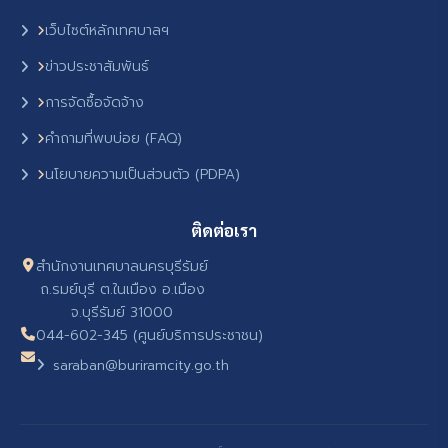
เว็บไซต์หลักเทศบาลฯ
ข่าวประชาสัมพันธ์
การจัดซื้อจัดจ้าง
คำถามที่พบบ่อย (FAQ)
นโยบายความเป็นส่วนตัว (PDPA)
ติดต่อเรา
สำนักงานเทศบาลนครบุรีรัมย์
ถ.รมย์บุรี ต.ในเมือง อ.เมือง
จ.บุรีรัมย์ 31000
044-602-345 (ศูนย์บริการประชาชน)
saraban@buriramcity.go.th