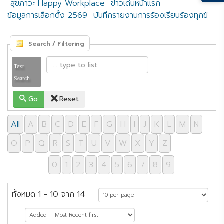
สุขภาวะ Happy Workplace
ข่าวเด่นหน้าแรก
ข้อมูลการเลือกตั้ง 2569
บันทึกรายงานการร้องเรียนร้องทุกข์
Search / Filtering
Text
Search
Go
Reset
All
A
B
C
D
E
F
G
H
I
J
K
L
M
N
O
P
Q
R
S
T
U
V
W
X
Y
Z
0
1
2
3
4
5
6
7
8
9
ทั้งหมด 1 - 10 จาก 14
หน้าที่ 1 จาก 2