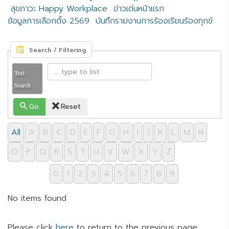
สุขภาวะ Happy Workplace
ข่าวเด่นหน้าแรก
ข้อมูลการเลือกตั้ง 2569
บันทึกรายงานการร้องเรียนร้องทุกข์
Search / Filtering
Text
Search
Go
Reset
All
A
B
C
D
E
F
G
H
I
J
K
L
M
N
O
P
Q
R
S
T
U
V
W
X
Y
Z
0
1
2
3
4
5
6
7
8
9
No items found
Please click
here
to return to the previous page