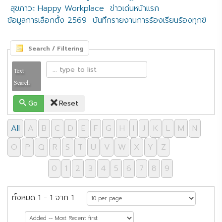
สุขภาวะ Happy Workplace
ข่าวเด่นหน้าแรก
ข้อมูลการเลือกตั้ง 2569
บันทึกรายงานการร้องเรียนร้องทุกข์
Search / Filtering
Text
Search
Go
Reset
All
A
B
C
D
E
F
G
H
I
J
K
L
M
N
O
P
Q
R
S
T
U
V
W
X
Y
Z
0
1
2
3
4
5
6
7
8
9
ทั้งหมด 1 - 1 จาก 1