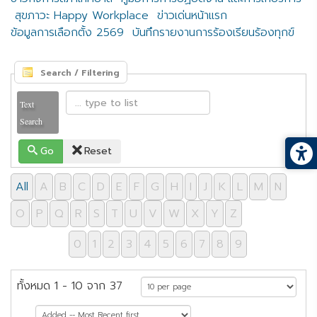
สุขภาวะ Happy Workplace
ข่าวเด่นหน้าแรก
ข้อมูลการเลือกตั้ง 2569
บันทึกรายงานการร้องเรียนร้องทุกข์
Search / Filtering
Text
Search
Go
Reset
All
A
B
C
D
E
F
G
H
I
J
K
L
M
N
O
P
Q
R
S
T
U
V
W
X
Y
Z
0
1
2
3
4
5
6
7
8
9
ทั้งหมด 1 - 10 จาก 37
หน้าที่ 1 จาก 4