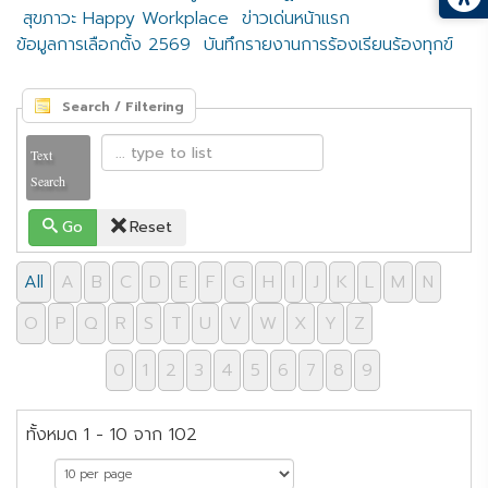
สุขภาวะ Happy Workplace
ข่าวเด่นหน้าแรก
ข้อมูลการเลือกตั้ง 2569
บันทึกรายงานการร้องเรียนร้องทุกข์
Search / Filtering
Text
Search
Go
Reset
All
A
B
C
D
E
F
G
H
I
J
K
L
M
N
O
P
Q
R
S
T
U
V
W
X
Y
Z
0
1
2
3
4
5
6
7
8
9
ทั้งหมด 1 - 10 จาก 102