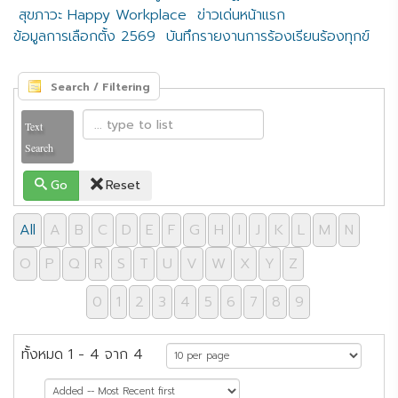
สุขภาวะ Happy Workplace
ข่าวเด่นหน้าแรก
ข้อมูลการเลือกตั้ง 2569
บันทึกรายงานการร้องเรียนร้องทุกข์
Search / Filtering
Text
Search
Go
Reset
All
A
B
C
D
E
F
G
H
I
J
K
L
M
N
O
P
Q
R
S
T
U
V
W
X
Y
Z
0
1
2
3
4
5
6
7
8
9
ทั้งหมด 1 - 4 จาก 4