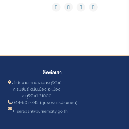
ติดต่อเรา
สำนักงานเทศบาลนครบุรีรัมย์
ถ.รมย์บุรี ต.ในเมือง อ.เมือง
จ.บุรีรัมย์ 31000
044-602-345 (ศูนย์บริการประชาชน)
saraban@buriramcity.go.th