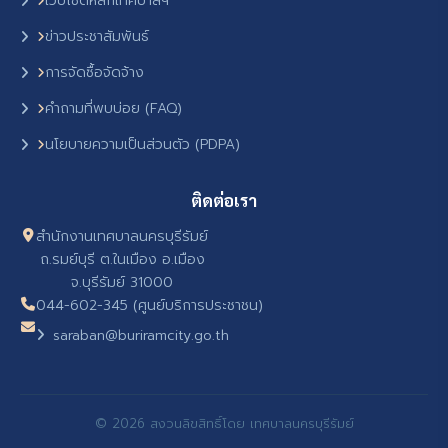
เว็บไซต์หลักเทศบาลฯ
ข่าวประชาสัมพันธ์
การจัดซื้อจัดจ้าง
คำถามที่พบบ่อย (FAQ)
นโยบายความเป็นส่วนตัว (PDPA)
ติดต่อเรา
สำนักงานเทศบาลนครบุรีรัมย์
ถ.รมย์บุรี ต.ในเมือง อ.เมือง
จ.บุรีรัมย์ 31000
044-602-345 (ศูนย์บริการประชาชน)
saraban@buriramcity.go.th
© 2026 สงวนลิขสิทธิ์โดย เทศบาลนครบุรีรัมย์