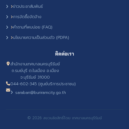
ข่าวประชาสัมพันธ์
การจัดซื้อจัดจ้าง
คำถามที่พบบ่อย (FAQ)
นโยบายความเป็นส่วนตัว (PDPA)
ติดต่อเรา
สำนักงานเทศบาลนครบุรีรัมย์
ถ.รมย์บุรี ต.ในเมือง อ.เมือง
จ.บุรีรัมย์ 31000
044-602-345 (ศูนย์บริการประชาชน)
saraban@buriramcity.go.th
© 2026 สงวนลิขสิทธิ์โดย เทศบาลนครบุรีรัมย์