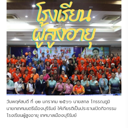
วันพฤหัสบดี ที่ ๑๒ มกราคม ๒๕๖๖ นายสกล ไกรรณภูมิ
นายกเทศมนตรีเมืองบุรีรัมย์ ให้เกียรติเป็นประธานเปิดกิจกรรม
โรงเรียนผู้สูงอายุ เทศบาลเมืองบุรีรัมย์