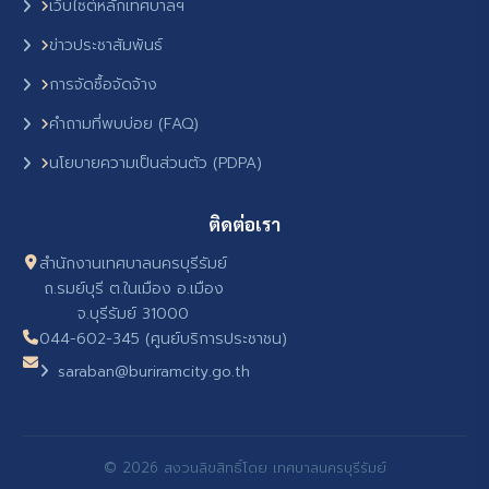
เว็บไซต์หลักเทศบาลฯ
ข่าวประชาสัมพันธ์
การจัดซื้อจัดจ้าง
คำถามที่พบบ่อย (FAQ)
นโยบายความเป็นส่วนตัว (PDPA)
ติดต่อเรา
สำนักงานเทศบาลนครบุรีรัมย์
ถ.รมย์บุรี ต.ในเมือง อ.เมือง
จ.บุรีรัมย์ 31000
044-602-345 (ศูนย์บริการประชาชน)
saraban@buriramcity.go.th
© 2026 สงวนลิขสิทธิ์โดย เทศบาลนครบุรีรัมย์