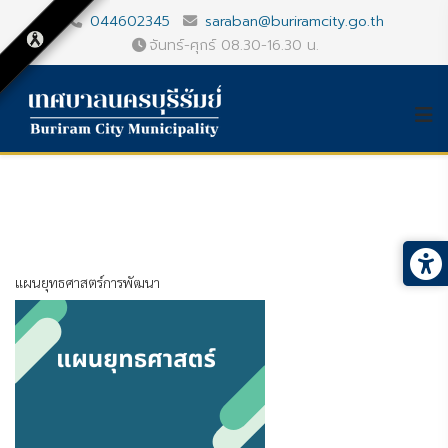
044602345
saraban@buriramcity.go.th
จันทร์-ศุกร์ 08.30-16.30 น.
แผนยุทธศาสตร์การพัฒนา