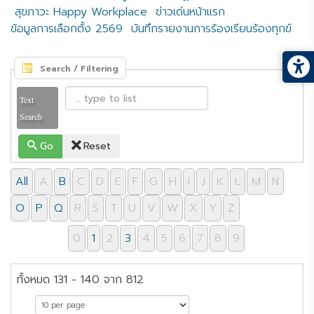
สุขภาวะ Happy Workplace
ข่าวเด่นหน้าแรก
ข้อมูลการเลือกตั้ง 2569
บันทึกรายงานการร้องเรียนร้องทุกข์
Search / Filtering
Text
Search
Go
Reset
All
A
B
C
D
E
F
G
H
I
J
K
L
M
N
O
P
Q
R
S
T
U
V
W
X
Y
Z
0
1
2
3
4
5
6
7
8
9
ทั้งหมด 131 - 140 จาก 812