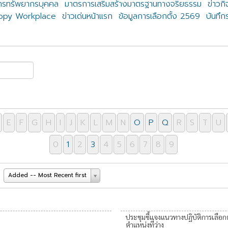
ารทรัพยากรบุคคล
มาตรการเสริมสร้างมาตรฐานทางจริยธรรม
ข่าวก
appy Workplace
ข่าวเด่นหน้าแรก
ข้อมูลการเลือกตั้ง 2569
บันทึก
E
F
G
H
I
J
K
L
M
N
O
P
Q
R
S
T
U
0
1
2
3
4
5
6
7
8
9
Added -- Most Recent first
ประชุมชี้แจงแนวทางปฏิบัติการเลือกต
ตำแหน่งที่ว่าง