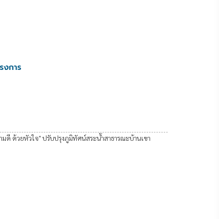
ครงการ
ดี ด้วยหัวใจ" ปรับปรุงภูมิทัศน์สระนํ้าสาธารณะบ้านเขา