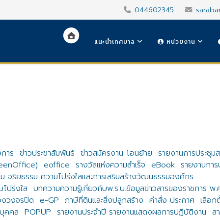
044602345
saraba
แนะนำเทศบาล
หน่วยงาน
งการ
ข่าวประชาสัมพันธ์
ข่าวสมัครงาน โอนย้าย
รายงานการประชุม
reenOffice)
eoffice
รางวัลแห่งความสำเร็จ
eBook
รายงานการปร
ม จริยธรรม ความโปร่งใสและการเสริมสร้างวัฒนธรรมองค์กร
โปร่งใส
บทความความรู้เกี่ยวกับพ.ร.บ.ข้อมูลข่าวสารของราชการ พ
องวงจรปิด
e-GP
ภาษีที่ดินและสิ่งปลูกสร้าง
คำสั่ง ประกาศ
เลือกต
บุคคล
POPUP
รายงานประจำปี รายงานแสดงผลการปฏิบัติงาน
สา