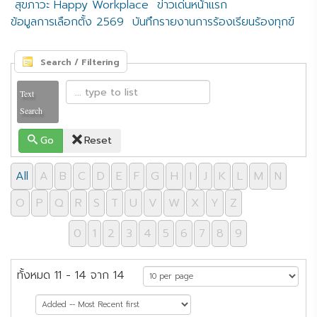
สุขภาวะ Happy Workplace
ข่าวเด่นหน้าแรก
ข้อมูลการเลือกตั้ง 2569
บันทึกรายงานการร้องเรียนร้องทุกข์
Search / Filtering
Text
Search
Go
Reset
All
A
B
C
D
E
F
G
H
I
J
K
L
M
N
O
P
Q
R
S
T
U
V
W
X
Y
Z
0
1
2
3
4
5
6
7
8
9
ทั้งหมด 11 - 14 จาก 14
หน้าที่ 2 จาก 2