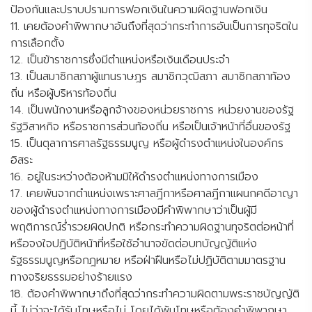
ป้องกันและปราบปรามการฟอกเงินในความผิดฐานฟอกเงิน
11. เคยต้องคำพิพากษาอันถึงที่สุดว่ากระทำการอันเป็นการทุจริตใน
การเลือกตั้ง
12. เป็นข้าราชการซึ่งมีตำแหน่งหรือเงินเดือนประจำ
13. เป็นสมาชิกสภาผู้แทนราษฎร สมาชิกวุฒิสภา สมาชิกสภาท้อง
ถิ่น หรือผู้บริหารท้องถิ่น
14. เป็นพนักงานหรือลูกจ้างของหน่วยราชการ หน่วยงานของรัฐ
รัฐวิสาหกิจ หรือราชการส่วนท้องถิ่น หรือเป็นเจ้าหน้าที่อื่นของรัฐ
15. เป็นตุลาการศาลรัฐธรรมนูญ หรือผู้ดำรงตำแหน่งในองค์กร
อิสระ
16. อยู่ในระหว่างต้องห้ามมิให้ดำรงตำแหน่งทางการเมือง
17. เคยพ้นจากตำแหน่งเพราะศาลฎีกาหรือศาลฎีกาแผนกคดีอาญา
ของผู้ดำรงตำแหน่งทางการเมืองมีคำพิพากษาว่าเป็นผู้มี
พฤติการณ์ร่ำรวยผิดปกติ หรือกระทำความผิดฐานทุจริตต่อหน้าที่
หรือจงใจปฏิบัติหน้าที่หรือใช้อำนาจขัดต่อบทบัญญัติแห่ง
รัฐธรรมนูญหรือกฎหมาย หรือฝ่าฝืนหรือไม่ปฏิบัติตามมาตรฐาน
ทางจริยธรรมอย่างร้ายแรง
18. ต้องคำพิพากษาถึงที่สุดว่ากระทำความผิดตามพระราชบัญญัติ
นี้ ไม่ว่าจะได้รับโทษหรือไม่ โดยได้พ้นโทษหรือต้องคำพิพากษา