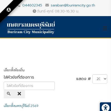
044602345
saraban@buriramcity.go.th
จันทร์-ศุกร์ 08.30-16.30 น.
เลือกตั้งท้องถิ่น
ใส่หัวข้อที่ต้องการ
แสดง #
เลือกตั้งนครบุรีรัมย์ 2569