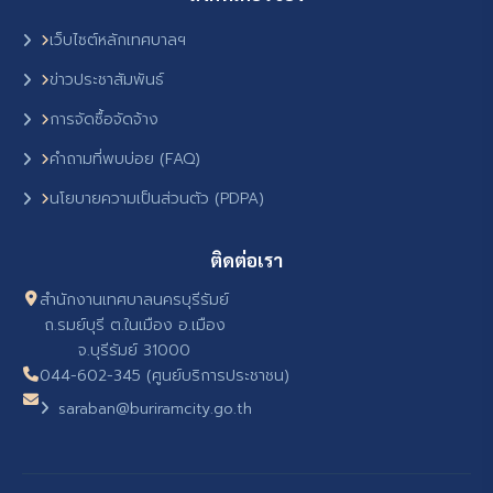
เว็บไซต์หลักเทศบาลฯ
ข่าวประชาสัมพันธ์
การจัดซื้อจัดจ้าง
คำถามที่พบบ่อย (FAQ)
นโยบายความเป็นส่วนตัว (PDPA)
ติดต่อเรา
สำนักงานเทศบาลนครบุรีรัมย์
ถ.รมย์บุรี ต.ในเมือง อ.เมือง
จ.บุรีรัมย์ 31000
044-602-345 (ศูนย์บริการประชาชน)
saraban@buriramcity.go.th