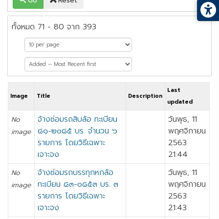
Go
Reset
ทั้งหมด 71 - 80 จาก 393
หน้าที่ 8 จาก 40
Last
Image
Title
Description
updated
จ้างซ่อมรถสิบล้อ ทะเบียน
วันพุธ, 11
No
๘๑-๒๐๘๕ บร. จำนวน ๖
พฤศจิกายน
image
รายการ โดยวิธีเฉพาะ
2563
เจาะจง
21:44
จ้างซ่อมรถบรรทุกหกล้อ
วันพุธ, 11
No
ทะเบียน ๘๓-๐๘๕๓ บร. ๓
พฤศจิกายน
image
รายการ โดยวิธีเฉพาะ
2563
เจาะจง
21:43