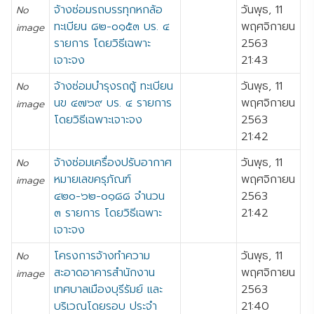
จ้างซ่อมรถบรรทุกหกล้อ
วันพุธ, 11
No
ทะเบียน ๘๒-๐๑๕๓ บร. ๔
พฤศจิกายน
image
รายการ โดยวิธีเฉพาะ
2563
เจาะจง
21:43
จ้างซ่อมบำรุงรถตู้ ทะเบียน
วันพุธ, 11
No
นข ๔๗๖๙ บร. ๔ รายการ
พฤศจิกายน
image
โดยวิธีเฉพาะเจาะจง
2563
21:42
จ้างซ่อมเครื่องปรับอากาศ
วันพุธ, 11
No
หมายเลขครุภัณฑ์
พฤศจิกายน
image
๔๒๐-๖๒-๐๑๘๘ จำนวน
2563
๓ รายการ โดยวิธีเฉพาะ
21:42
เจาะจง
โครงการจ้างทำความ
วันพุธ, 11
No
สะอาดอาคารสำนักงาน
พฤศจิกายน
image
เทศบาลเมืองบุรีรัมย์ และ
2563
บริเวณโดยรอบ ประจำ
21:40