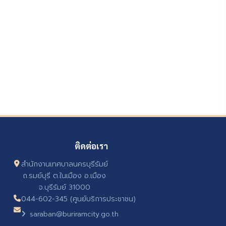
ติดต่อเรา
สำนักงานเทศบาลนครบุรีรัมย์
ถ.รมย์บุรี ต.ในเมือง อ.เมือง
จ.บุรีรัมย์ 31000
044-602-345 (ศูนย์บริการประชาชน)
saraban@buriramcity.go.th