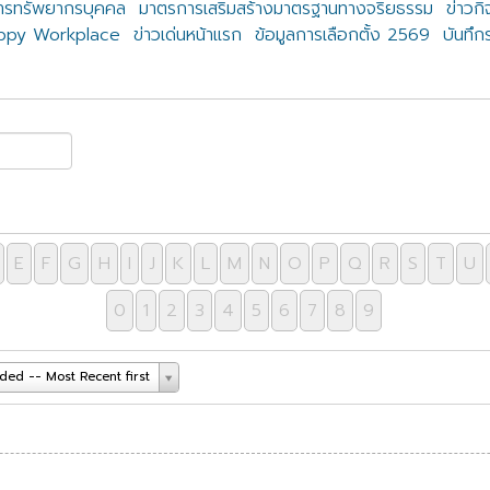
ารทรัพยากรบุคคล
มาตรการเสริมสร้างมาตรฐานทางจริยธรรม
ข่าวก
appy Workplace
ข่าวเด่นหน้าแรก
ข้อมูลการเลือกตั้ง 2569
บันทึก
E
F
G
H
I
J
K
L
M
N
O
P
Q
R
S
T
U
0
1
2
3
4
5
6
7
8
9
ded -- Most Recent first