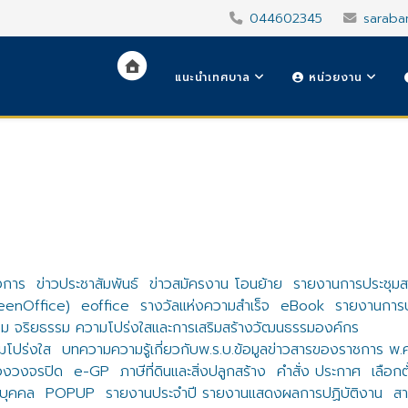
044602345
saraba
แนะนำเทศบาล
หน่วยงาน
งการ
ข่าวประชาสัมพันธ์
ข่าวสมัครงาน โอนย้าย
รายงานการประชุม
reenOffice)
eoffice
รางวัลแห่งความสำเร็จ
eBook
รายงานการปร
ม จริยธรรม ความโปร่งใสและการเสริมสร้างวัฒนธรรมองค์กร
โปร่งใส
บทความความรู้เกี่ยวกับพ.ร.บ.ข้อมูลข่าวสารของราชการ พ
องวงจรปิด
e-GP
ภาษีที่ดินและสิ่งปลูกสร้าง
คำสั่ง ประกาศ
เลือกต
บุคคล
POPUP
รายงานประจำปี รายงานแสดงผลการปฏิบัติงาน
สา