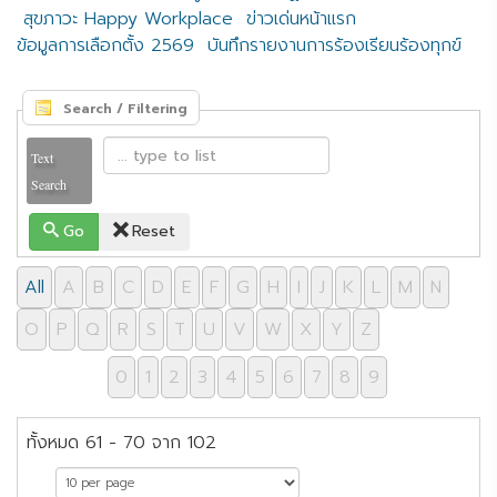
สุขภาวะ Happy Workplace
ข่าวเด่นหน้าแรก
ข้อมูลการเลือกตั้ง 2569
บันทึกรายงานการร้องเรียนร้องทุกข์
Search / Filtering
Text
Search
Go
Reset
All
A
B
C
D
E
F
G
H
I
J
K
L
M
N
O
P
Q
R
S
T
U
V
W
X
Y
Z
0
1
2
3
4
5
6
7
8
9
ทั้งหมด 61 - 70 จาก 102