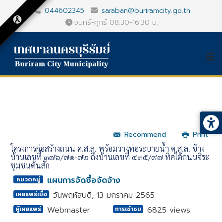
044602345
saraban@buriramcity.go.th
จันทร์-ศุกร์ 08.30-16.30 น.
Recommend
Print
โครงการก่อสร้างถนน ค.ส.ล. พร้อมวางท่อระบายน้ำ ค.ส.ล. ข้าง
บ้านเลขที่ ๓๗๖/๗๑-๗๒ ถึงบ้านเลขที่ ๔๓๕/๙๗ ทิศใต้ถนนจิระ
ชุมชนต้นสัก
แผนการจัดซื้อจัดจ้าง
หมวดหมู่
วันพฤหัสบดี, 13 มกราคม 2565
เผยแพร่เมื่อ
Webmaster
6825 views
ผู้เผยแพร่
การเข้าชม