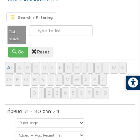
Search / Filtering
Text
Search
Go
Reset
All
A
B
C
D
E
F
G
H
I
J
K
L
M
N
O
P
Q
R
S
T
U
V
W
X
Y
Z
0
1
2
3
4
5
6
7
8
9
ทั้งหมด 71 - 80 จาก 211
หน้าที่ 8 จาก 22