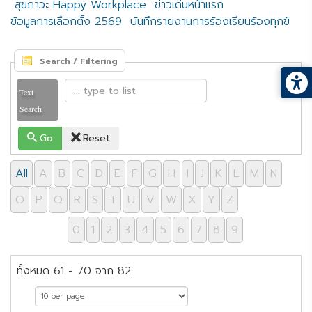
สุขภาวะ Happy Workplace
ข่าวเด่นหน้าแรก
ข้อมูลการเลือกตั้ง 2569
บันทึกรายงานการร้องเรียนร้องทุกข์
Search / Filtering
Text
Search
Go
Reset
All
A
B
C
D
E
F
G
H
I
J
K
L
M
N
O
P
Q
R
S
T
U
V
W
X
Y
Z
0
1
2
3
4
5
6
7
8
9
ทั้งหมด 61 - 70 จาก 82