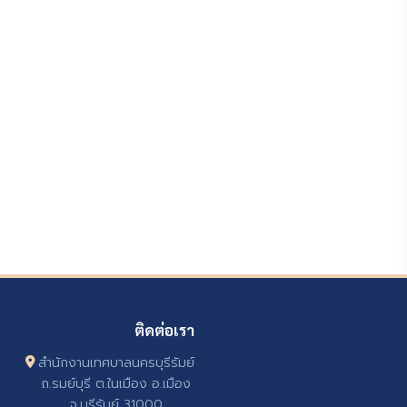
ติดต่อเรา
สำนักงานเทศบาลนครบุรีรัมย์
ถ.รมย์บุรี ต.ในเมือง อ.เมือง
จ.บุรีรัมย์ 31000