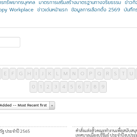
ารทรัพยากรบุคคล
มาตรการเสริมสร้างมาตรฐานทางจริยธรรม
ข่าวก
appy Workplace
ข่าวเด่นหน้าแรก
ข้อมูลการเลือกตั้ง 2569
บันทึก
E
F
G
H
I
J
K
L
M
N
O
P
Q
R
S
T
U
0
1
2
3
4
5
6
7
8
9
Added -- Most Recent first
คำสั่งแต่งตั้วคณะทำงานเพื่อสนับ
ัฐ ประจำปี 2565
เทศบาลเมืองบุรีรัมย์ ประจำปีงบปร