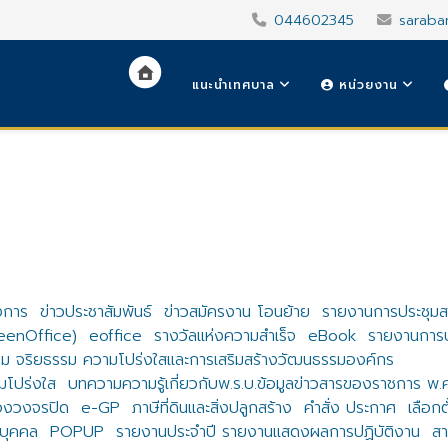
044602345
saraba
แนะนำเทศบาล
หน่วยงาน
งการ
ข่าวประชาสัมพันธ์
ข่าวสมัครงาน โอนย้าย
รายงานการประชุม
reenOffice)
eoffice
รางวัลแห่งความสำเร็จ
eBook
รายงานการปร
ม จริยธรรม ความโปร่งใสและการเสริมสร้างวัฒนธรรมองค์กร
โปร่งใส
บทความความรู้เกี่ยวกับพ.ร.บ.ข้อมูลข่าวสารของราชการ พ
องวงจรปิด
e-GP
ภาษีที่ดินและสิ่งปลูกสร้าง
คำสั่ง ประกาศ
เลือกต
บุคคล
POPUP
รายงานประจำปี รายงานแสดงผลการปฏิบัติงาน
สา