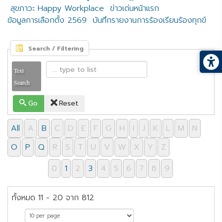
สุขภาวะ Happy Workplace
ข่าวเด่นหน้าแรก
ข้อมูลการเลือกตั้ง 2569
บันทึกรายงานการร้องเรียนร้องทุกข์
Search / Filtering
Text
Search
Go
Reset
All
A
B
C
D
E
F
G
H
I
J
K
L
M
N
O
P
Q
R
S
T
U
V
W
X
Y
Z
0
1
2
3
4
5
6
7
8
9
ทั้งหมด 11 - 20 จาก 812