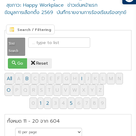
สุขภาวะ Happy Workplace
ข่าวเด่นหน้าแรก
ข้อมูลการเลือกตั้ง 2569
บันทึกรายงานการร้องเรียนร้องทุกข์
Search / Filtering
Text
Search
Go
Reset
All
A
B
C
D
E
F
G
H
I
J
K
L
M
N
O
P
Q
R
S
T
U
V
W
X
Y
Z
0
1
2
3
4
5
6
7
8
9
ทั้งหมด 11 - 20 จาก 604