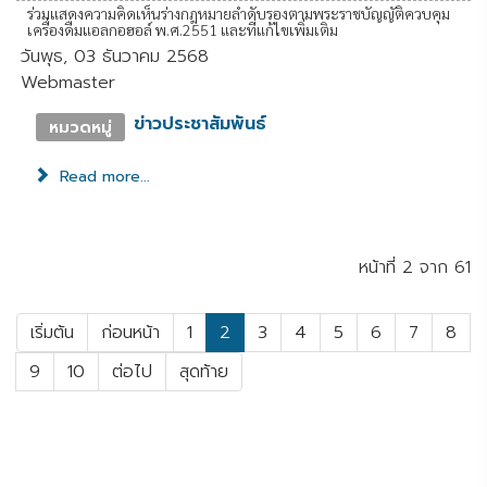
ร่วมแสดงความคิดเห็นร่างกฎหมายลำดับรองตามพระราชบัญญัติควบคุม
เครื่องดืมแอลกอฮอล์ พ.ศ.2551 และที่แก้ไขเพิ่มเติม
วันพุธ, 03 ธันวาคม 2568
Webmaster
ข่าวประชาสัมพันธ์
หมวดหมู่
Read more...
หน้าที่ 2 จาก 61
เริ่มต้น
ก่อนหน้า
1
2
3
4
5
6
7
8
9
10
ต่อไป
สุดท้าย