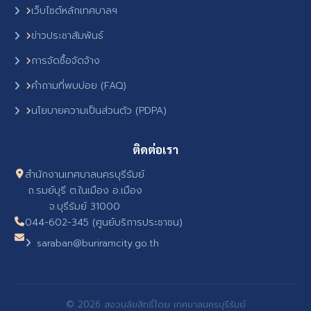
เว็บไซต์หลักเทศบาลฯ
ข่าวประชาสัมพันธ์
การจัดซื้อจัดจ้าง
คำถามที่พบบ่อย (FAQ)
นโยบายความเป็นส่วนตัว (PDPA)
ติดต่อเรา
สำนักงานเทศบาลนครบุรีรัมย์
ถ.รมย์บุรี ต.ในเมือง อ.เมือง
จ.บุรีรัมย์ 31000
044-602-345 (ศูนย์บริการประชาชน)
saraban@buriramcity.go.th
© 2026 สงวนลิขสิทธิ์โดย เทศบาลนครบุรีรัมย์