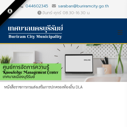
044602345
saraban@buriramcity.go.th
จันทร์-ศุกร์ 08.30-16.30 น.
หนังสือราชการกรมส่งเสริมการปกครองท้องถิ่น DLA