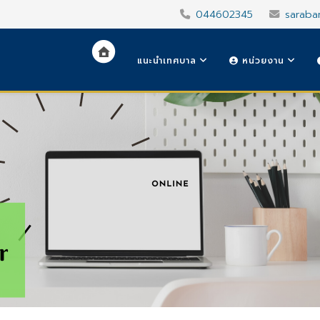
044602345
saraba
แนะนำเทศบาล
หน่วยงาน