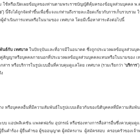
ช้หรือเปิดเผยข้อมูลของท่านตามพระราชบัญญัติคุ้มครองข้อมูลส่วนบุคคล พ.ศ.
ย
”) นี้จึงได้ถูกจัดทำขึ้นเพื่อชี้แจงแก่ท่านถึงรายละเอียดเกี่ยวกับการเก็บรวบรวม ใ
้องผู้ดำเนินการแทนหรือในนามของ เทศบาล โดยมีเนื้อหาสาระดังต่อไปนี้
พันธ์กับ เทศบาล
ในปัจจุบันและที่อาจมีในอนาคต ซึ่งถูกประมวลผลข้อมูลส่วนบุ
ึงคู่สัญญาหรือบุคคลภายนอกที่ประมวลผลข้อมูลส่วนบุคคลแทนหรือในนามของ เท
กสาร หรือบริการในรูปแบบอื่นที่ควบคุมดูแลโดย เทศบาล (รวมเรียกว่า “
บริการ
”)
ึง
้าง หรือบุคคลอื่นที่มีความสัมพันธ์ในรูปแบบเดียวกันของนิติบุคคลที่มีความสัมพั
ั้งระบบ แอปพลิเคชัน แพลตฟอร์ม อุปกรณ์ หรือช่องทางการสื่อสารอื่นซึ่งควบคุม
้ยื่นคำร้อง ผู้ยื่นคำขอ ผู้ขออนุญาต ผู้สมัครงาน ผู้สมัครสอบ ครอบครัวของเจ้าหน้า