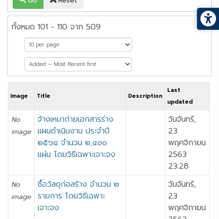
Go
Reset
ทั้งหมด 101 - 110 จาก 509
หน้าที่ 11 จาก 51
Last
Image
Title
Description
updated
จ้างเหมาถ่ายเอกสารร่าง
วันจันทร์,
No
แผนดำเนินงาน ประจำปี
23
image
๒๕๖๔ จำนวน ๒,๔๐๐
พฤศจิกายน
แผ่น โดยวิธีเฉพาะเจาะจง
2563
23:28
ซื้อวัสดุก่อสร้าง จำนวน ๒
วันจันทร์,
No
รายการ โดยวิธีเฉพาะ
23
image
เจาะจง
พฤศจิกายน