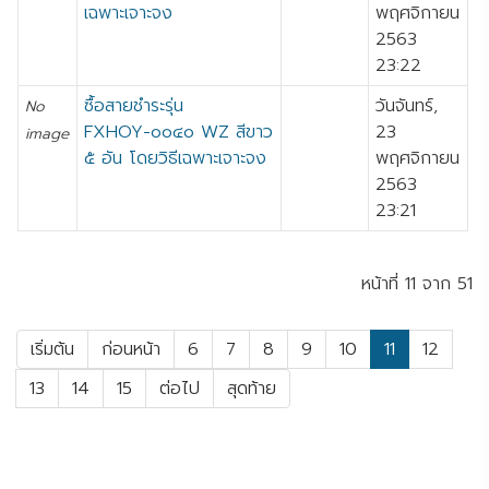
เฉพาะเจาะจง
พฤศจิกายน
2563
23:22
ซื้อสายชำระรุ่น
วันจันทร์,
No
FXHOY-๐๐๔๐ WZ สีขาว
23
image
๕ อัน โดยวิธีเฉพาะเจาะจง
พฤศจิกายน
2563
23:21
หน้าที่ 11 จาก 51
เริ่มต้น
ก่อนหน้า
6
7
8
9
10
11
12
13
14
15
ต่อไป
สุดท้าย