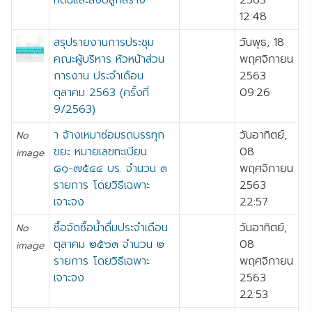
ที่ดินและสิ่งปลูกสร้าง
2563
12:48
สรุปรายงานการประชุม
วันพุธ, 18
คณะผู้บริหาร หัวหน้าส่วน
พฤศจิกายน
การงาน ประจำเดือน
2563
ตุลาคม 2563 (ครั้งที่
09:26
9/2563)
า จ้างเหมาซ่อมรถบรรทุก
วันอาทิตย์,
No
ขยะ หมายเลขทะเบียน
08
image
๘๑-๗๕๔๔ บร. จำนวน ๓
พฤศจิกายน
รายการ โดยวิธีเฉพาะ
2563
เจาะจง
22:57
ซื้อจัดซื้อน้ำดื่มประจำเดือน
วันอาทิตย์,
No
ตุลาคม ๒๕๖๓ จำนวน ๒
08
image
รายการ โดยวิธีเฉพาะ
พฤศจิกายน
เจาะจง
2563
22:53