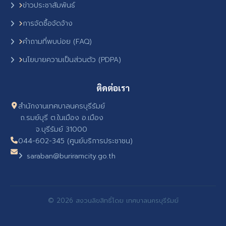
ข่าวประชาสัมพันธ์
การจัดซื้อจัดจ้าง
คำถามที่พบบ่อย (FAQ)
นโยบายความเป็นส่วนตัว (PDPA)
ติดต่อเรา
สำนักงานเทศบาลนครบุรีรัมย์
ถ.รมย์บุรี ต.ในเมือง อ.เมือง
จ.บุรีรัมย์ 31000
044-602-345 (ศูนย์บริการประชาชน)
saraban@buriramcity.go.th
© 2026 สงวนลิขสิทธิ์โดย เทศบาลนครบุรีรัมย์