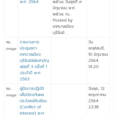
พ.ศ. 2564
๒๕๖๔ วันพุธที่ ๙
มิถุนายน พ.ศ.
๒๕๖๔ ณ...
Posted by
เทศบาลเมือง
บุรีรัมย์ ...
รายงานการ
วัน
No
ประชุมสภา
พฤหัสบดี,
image
เทศบาลเมือง
10 มิถุนายน
บุรีรัมย์สมัยสามัญ
2564
สมัยที่ 3 ครั้งที่ 1
14:20
ประจำปี พ.ศ.
2563
คู่มือการปฏิบัติ
วันพุธ, 12
No
เพื่อป้องกันผล
พฤษภาคม
image
ประโยชน์ทับซ้อน
2564
(Conflict of
23:38
Interest) พ.ศ.