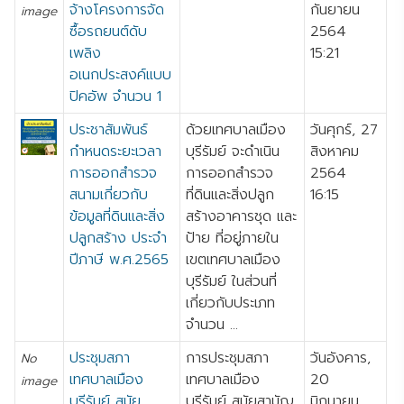
จ้างโครงการจัด
กันยายน
image
ซื้อรถยนต์ดับ
2564
เพลิง
15:21
อเนกประสงค์แบบ
ปิคอัพ จำนวน 1
ประชาสัมพันธ์
ด้วยเทศบาลเมือง
วันศุกร์, 27
กำหนดระยะเวลา
บุรีรัมย์ จะดำเนิน
สิงหาคม
การออกสำรวจ
การออกสำรวจ
2564
สนามเกี่ยวกับ
ที่ดินและสิ่งปลูก
16:15
ข้อมูลที่ดินและสิ่ง
สร้างอาคารชุด และ
ปลูกสร้าง ประจำ
ป้าย ที่อยู่ภายใน
ปีภาษี พ.ศ.2565
เขตเทศบาลเมือง
บุรีรัมย์ ในส่วนที่
เกี่ยวกับประเภท
จำนวน ...
ประชุมสภา
การประชุมสภา
วันอังคาร,
No
เทศบาลเมือง
เทศบาลเมือง
20
image
บุรีรัมย์ สมัย
บุรีรัมย์ สมัยสามัญ
มิถุนายน