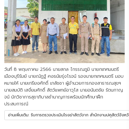
วันที่ 8 พฤษภาคม 2566 นายสกล ไกรรณภูมิ นายกเทศมนตรี
เมืองบุรีรัมย์ นายณัฏฐ์ คงธนัยรุ่งโรจน์ รองนายกเทศมนตรี มอบ
หมายให้ นายเกรียงศักดิ์ เภสัชชา ผู้อำนวยการกองสาธารณสุขฯ
นายสมบัติ เสงี่ยมศักดิ์ สัตว์แพทย์อาวุโส นายอนันตชัย รัตนกาญ
จน์ นักวิชาการสุขาภิบาลชำนาญการพร้อมนักศึกษาฝึก
ประสบการณ์
อ่านเพิ่มเติม: รับการตรวจประเมินโรงฆ่าสัตว์จาก สำนักงานปศุสัตว์จังห