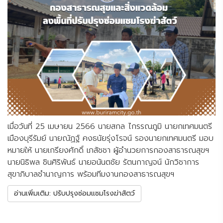
เมื่อวันที่ 25 เมษายน 2566 นายสกล ไกรรณภูมิ นายกเทศมนตรี
เมืองบุรีรัมย์ นายณัฏฐ์ คงธนัยรุ่งโรจน์ รองนายกเทศมนตรี มอบ
หมายให้ นายเกรียงศักดิ์ เภสัชชา ผู้อำนวยการกองสาธารณสุขฯ
นายนิธิพล ชินศิริพันธ์ นายอนันตชัย รัตนกาญจน์ นักวิชาการ
สุขาภิบาลชำนาญการ พร้อมทีมงานกองสาธารณสุขฯ
อ่านเพิ่มเติม: ปรับปรุงซ่อมแซมโรงฆ่าสัตว์