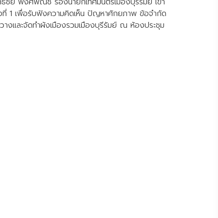
ยุทธชัย พงศ์พณิช รองนายกเทศมนตรีเมืองบุรีรัมย์ เข้า
้งที่ 1 เพื่อรับฟังความคิดเห็น ปัญหาศักยภาพ ข้อจำกัด
และจัดทำผังเมืองรวมเมืองบุรีรัมย์ ณ ห้องประชุม