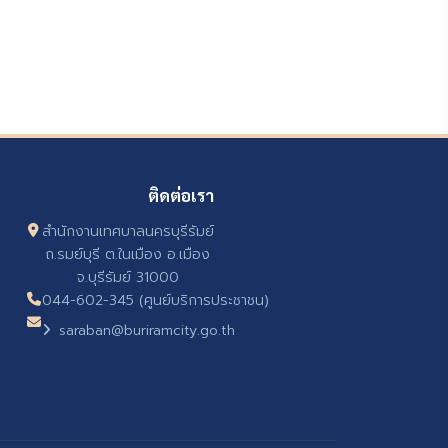
ติดต่อเรา
สำนักงานเทศบาลนครบุรีรัมย์
ถ.รมย์บุรี ต.ในเมือง อ.เมือง
จ.บุรีรัมย์ 31000
044-602-345 (ศูนย์บริการประชาชน)
saraban@buriramcity.go.th