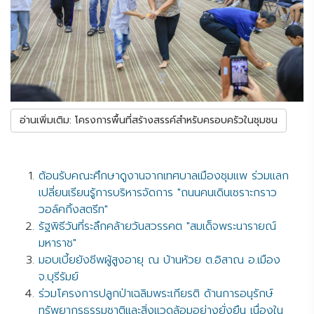
อ่านเพิ่มเติม: โครงการพื้นที่สร้างสรรค์สำหรับครอบครัวในชุมชน
ต้อนรับคณะศึกษาดูงานจากเทศบาลเมืองชุมแพ ร่วมแลก
เปลี่ยนเรียนรู้การบริหารจัดการ "ถนนคนเดินเซราะกราว
วอล์คกิ้งสตรีท"
รัฐพิธีวันที่ระลึกคล้ายวันสวรรคต "สมเด็จพระนารายณ์
มหาราช"
มอบเบี้ยยังชีพผู้สูงอายุ ณ บ้านห้วย ต.อิสาณ อ.เมือง
จ.บุรีรัมย์
ร่วมโครงการปลูกป่าเฉลิมพระเกียรติ ด้านการอนุรักษ์
ทรัพยากรธรรมชาติและสิ่งแวดล้อมอย่างยั่งยืน เนื่องใน