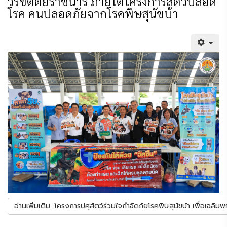
วรขัตติยราชนารี ภายใต้โครงการสัตว์ปลอด
โรค คนปลอดภัยจากโรคพิษสุนัขบ้า
อ่านเพิ่มเติม: โครงการปศุสัตว์ร่วมใจกำจัดภัยโรคพิษสุนัขบ้า เพื่อเฉลิมพ