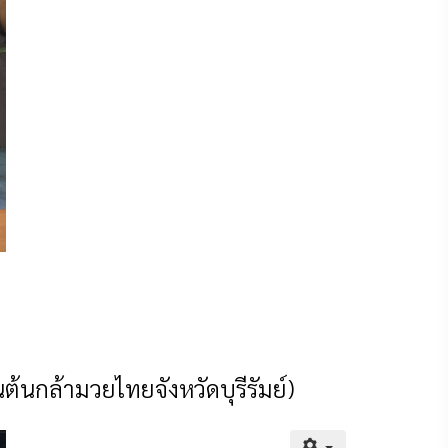
นต้นกล้ามวยไทยจังหวัดบุรีรัมย์)