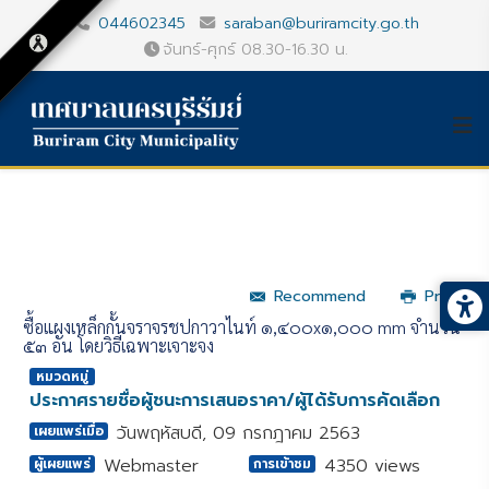
044602345
saraban@buriramcity.go.th
จันทร์-ศุกร์ 08.30-16.30 น.
Recommend
Print
ซื้อแผงเหล็กกั้นจราจรชุปกาวาไนท์ ๑,๔๐๐x๑,๐๐๐ mm จำนวน
๕๓ อัน โดยวิธีเฉพาะเจาะจง
หมวดหมู่
ประกาศรายชื่อผู้ชนะการเสนอราคา/ผู้ได้รับการคัดเลือก
วันพฤหัสบดี, 09 กรกฎาคม 2563
เผยแพร่เมื่อ
Webmaster
4350 views
ผู้เผยแพร่
การเข้าชม