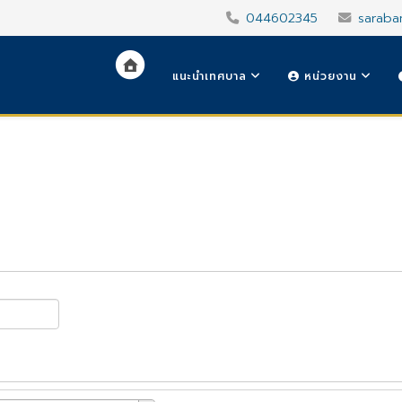
044602345
saraba
แนะนำเทศบาล
หน่วยงาน