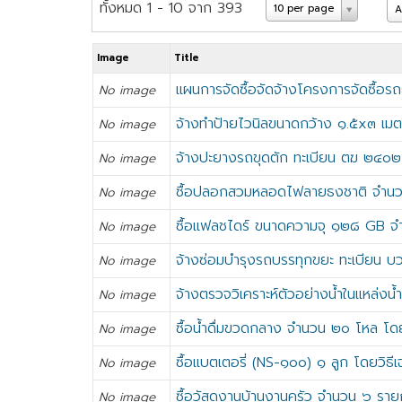
ทั้งหมด 1 - 10 จาก 393
10 per page
A
Image
Title
แผนการจัดซื้อจัดจ้างโครงการจัดซื้อ
No image
จ้างทำป้ายไวนิลขนาดกว้าง ๑.๕x๓ เมต
No image
จ้างปะยางรถขุดตัก ทะเบียน ตฆ ๒๔๐๒ 
No image
ซื้อปลอกสวมหลอดไฟลายธงชาติ จำนวน
No image
ซื้อแฟลชไดร์ ขนาดความจุ ๑๒๘ GB จำ
No image
จ้างซ่อมบำรุงรถบรรทุกขยะ ทะเบียน บ
No image
จ้างตรวจวิเคราะห์ตัวอย่างน้ำในแหล่ง
No image
ซื้อน้ำดื่มขวดกลาง จำนวน ๒๐ โหล โดย
No image
ซื้อแบตเตอรี่ (NS-๑๐๐) ๑ ลูก โดยวิธี
No image
ซื้อวัสดุงานบ้านงานครัว จำนวน ๖ ราย
No image