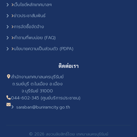
เว็บไซต์หลักเทศบาลฯ
ข่าวประชาสัมพันธ์
การจัดซื้อจัดจ้าง
คำถามที่พบบ่อย (FAQ)
นโยบายความเป็นส่วนตัว (PDPA)
ติดต่อเรา
สำนักงานเทศบาลนครบุรีรัมย์
ถ.รมย์บุรี ต.ในเมือง อ.เมือง
จ.บุรีรัมย์ 31000
044-602-345 (ศูนย์บริการประชาชน)
saraban@buriramcity.go.th
© 2026 สงวนลิขสิทธิ์โดย เทศบาลนครบุรีรัมย์