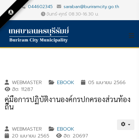
044602345
saraban@buriramcity.go.th
จันทร์-ศุกร์ 08.30-16.30 น.
WEBMASTER
EBOOK
05 เมษายน 2566
ฮิต: 11287
คู่มือการปฏิบัติงานองค์กรปกครองส่วนท้อง
ถิ่น
WEBMASTER
EBOOK
20 เมษายน 2565
ฮิต: 20697