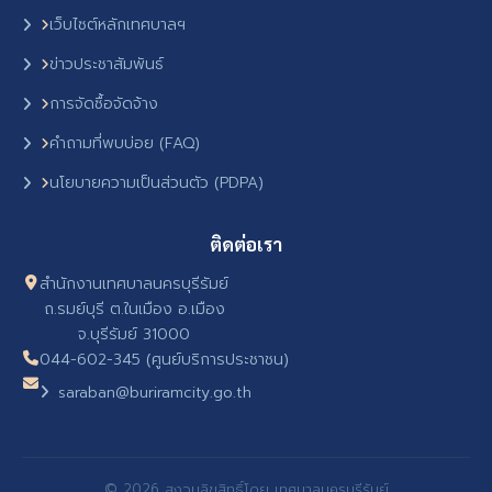
เว็บไซต์หลักเทศบาลฯ
ข่าวประชาสัมพันธ์
การจัดซื้อจัดจ้าง
คำถามที่พบบ่อย (FAQ)
นโยบายความเป็นส่วนตัว (PDPA)
ติดต่อเรา
สำนักงานเทศบาลนครบุรีรัมย์
ถ.รมย์บุรี ต.ในเมือง อ.เมือง
จ.บุรีรัมย์ 31000
044-602-345 (ศูนย์บริการประชาชน)
saraban@buriramcity.go.th
© 2026 สงวนลิขสิทธิ์โดย เทศบาลนครบุรีรัมย์