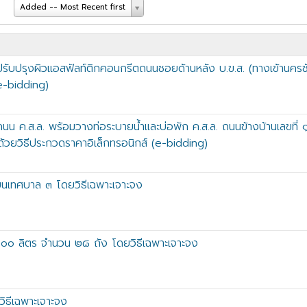
Added -- Most Recent first
ับปรุงผิวแอสฟัลท์ติกคอนกรีตถนนซอยด้านหลัง บ.ข.ส. (ทางเข้านครชั
(e-bidding)
น ค.ส.ล. พร้อมวางท่อระบายน้ำและบ่อพัก ค.ส.ล. ถนนข้างบ้านเลขที่
้วยวิธีประกวดราคาอิเล็กทรอนิกส์ (e-bidding)
ียนเทศบาล ๓ โดยวิธีเฉพาะเจาะจง
๐๐๐ ลิตร จำนวน ๒๘ ถัง โดยวิธีเฉพาะเจาะจง
ิธีเฉพาะเจาะจง