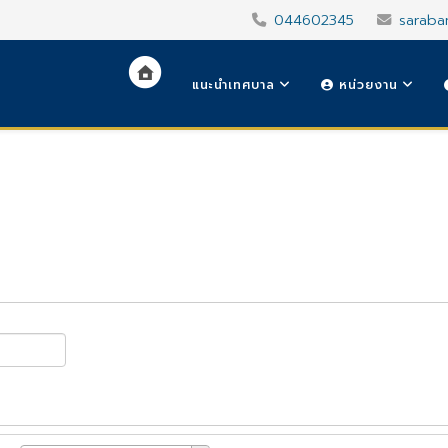
044602345
saraba
แนะนำเทศบาล
หน่วยงาน