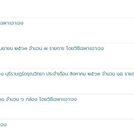
ีเฉพาะเจาะจง
 กันยายน ๒๕๖๓ จำนวน ๗ รายการ โดยวิธีเฉพาะเจาะจง
าล ๑ บุรีราษฏร์ดรุณวิทยา ประจำเดือน สิงหาคม ๒๕๖๓ จำนวน ๑๘ รายก
๐๑๑ จำนวน ๖ กล่อง โดยวิธีเฉพาะเจาะจง
าะจง