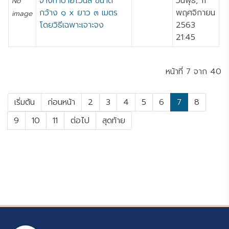
จ้างทำป้ายไวนิล ขนาด
วันพุธ, 11
No
กว้าง ๑ x ยาว ๓ เมตร
พฤศจิกายน
image
โดยวิธีเฉพาะเจาะจง
2563
21:45
หน้าที่ 7 จาก 40
เริ่มต้น
ก่อนหน้า
2
3
4
5
6
7
8
9
10
11
ต่อไป
สุดท้าย