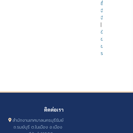
ซื้อ
จัด
จ้าง
|
ข้อมูล
ข่าวสาร
ของ
ราชการ
ติดต่อเรา
สำนักงานเทศบาลนครบุรีรัมย์
ถ.รมย์บุรี ต.ในเมือง อ.เมือง