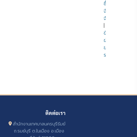
ซื้อ
จัด
จ้าง
|
ข้อมูล
ข่าวสาร
ของ
ราชการ
ติดต่อเรา
สำนักงานเทศบาลนครบุรีรัมย์
ถ.รมย์บุรี ต.ในเมือง อ.เมือง