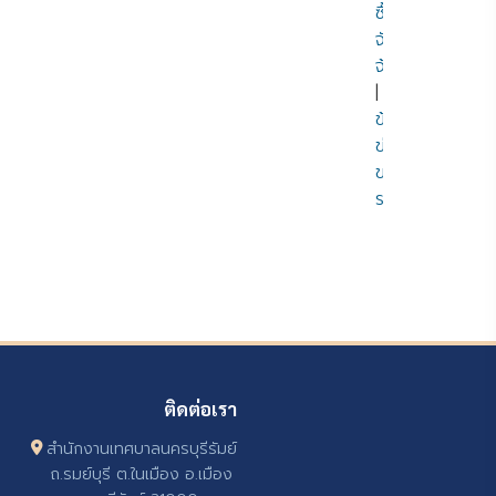
ซื้อ
จัด
จ้าง
|
ข้อมูล
ข่าวสาร
ของ
ราชการ
ติดต่อเรา
สำนักงานเทศบาลนครบุรีรัมย์
ถ.รมย์บุรี ต.ในเมือง อ.เมือง