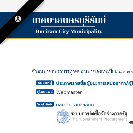
จ้างเหมาซ่อมรถบรรทุกขยะ หมายเลขทะเบียน ๘๑-๗๔
ประกาศรายชื่อผู้ชนะการเสนอราคา/ผู้ไ
หมวดหมู่
Webmaster
ผู้เผยแพร่
คลิกอ่านรายละเอียด
Weblink