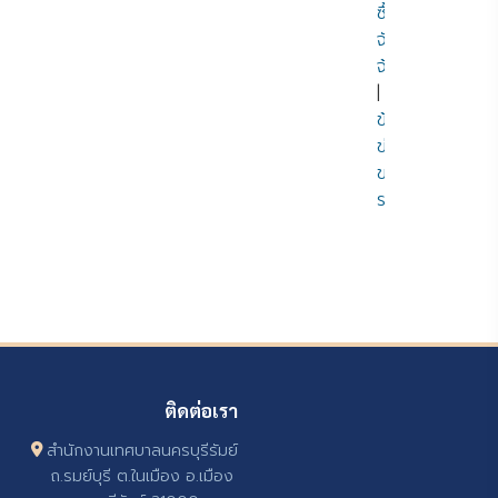
ซื้อ
จัด
จ้าง
|
ข้อมูล
ข่าวสาร
ของ
ราชการ
ติดต่อเรา
สำนักงานเทศบาลนครบุรีรัมย์
ถ.รมย์บุรี ต.ในเมือง อ.เมือง