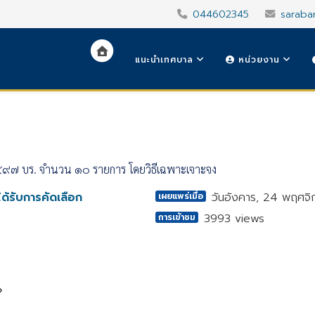
044602345
saraba
แนะนำเทศบาล
หน่วยงาน
๙๗ บร. จำนวน ๑๐ รายการ โดยวิธีเฉพาะเจาะจง
ด้รับการคัดเลือก
วันอังคาร, 24 พฤศจ
เผยแพร่เมื่อ
3993 views
การเข้าชม